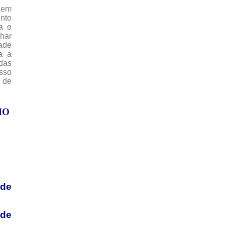
 em
ento
a o
lhar
dade
ra a
das
isso
l de
HO
de
de