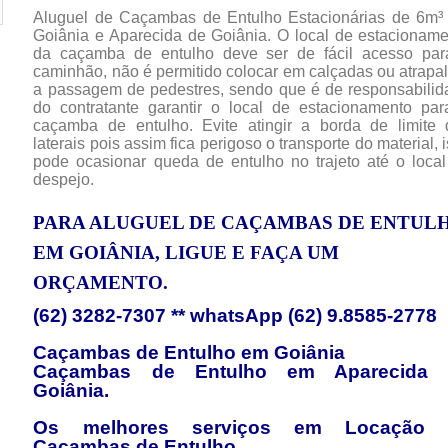
Aluguel de Caçambas de Entulho Estacionárias de 6m³
Goiânia e Aparecida de Goiânia. O local de estacionam
da caçamba de entulho deve ser de fácil acesso par
caminhão, não é permitido colocar em calçadas ou atrapa
a passagem de pedestres, sendo que é de responsabili
do contratante garantir o local de estacionamento pa
caçamba de entulho. Evite atingir a borda de limite 
laterais pois assim fica perigoso o transporte do material, 
pode ocasionar queda de entulho no trajeto até o loca
despejo.
PARA ALUGUEL DE CAÇAMBAS DE ENTUL
EM GOIÂNIA, LIGUE E FAÇA UM
ORÇAMENTO.
(62) 3282-7307 ** whatsApp (62) 9.8585-2778
Caçambas de Entulho em Goiânia
Caçambas de Entulho em Aparecida 
Goiânia.
Os melhores serviços em Locação 
Caçambas de Entulho.