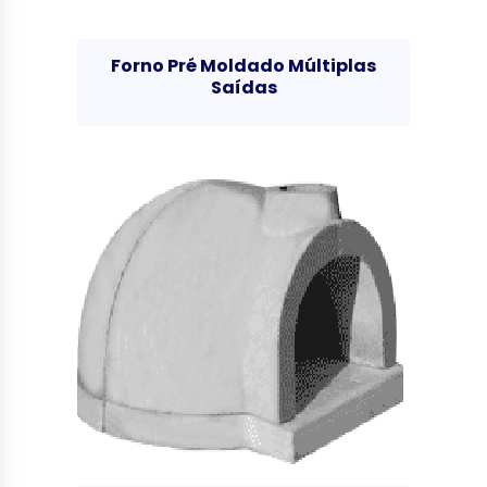
Forno Pré Moldado Múltiplas
Saídas