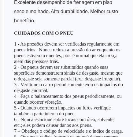
Excelente desempenho de frenagem em piso
seco e molhado. Alta durabilidade. Melhor custo
benefício.
CUIDADOS COM O PNEU
1 - As pressões devem ser verificadas regularmente em
pneus frios . Nunca reduza a pressão do ar enquanto os
pneus estiverem quentes, pois é normal que ela cresça
além das pressões frias.
2 - Os pneus devem ser substituídos quando suas
superfícies demonstrarem sinais de desgaste, mesmo que
o desgaste seja somente parcial (ex.: desgaste irregular).
3 - Verifique o carro periodicamente e/ou os impactos do
desgaste anormal.
4 - Faça o balanceamento dos pneus periodicamente, ou
quando ocorrer vibração.
5 - Quando ocorrerem impactos ou furos verifique
também a parte interna do pneu.
6 - Nunca estacione sobre locais com óleo, solvente,
etc.; eles podem causar danos aos pneus.
7 – Obedeça o código de velocidade e o índice de carga.
8 - Os pneus radiais (mesmo os novos) devem sempre