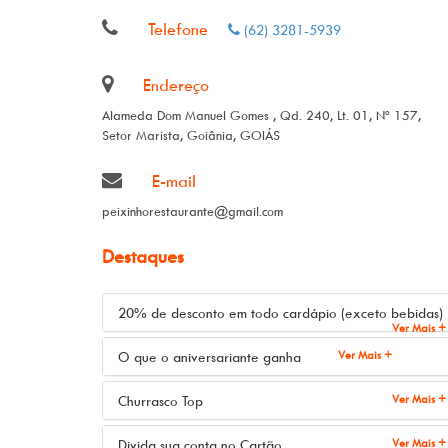
Telefone
(62) 3281-5939
Endereço
Alameda Dom Manuel Gomes , Qd. 240, Lt. 01, Nº 157,
Setor Marista, Goiânia, GOIÁS
E-mail
peixinhorestaurante@gmail.com
Destaques
20% de desconto em todo cardápio (exceto bebidas)
Ver Mais +
Ver Mais +
O que o aniversariante ganha
Ver Mais +
Churrasco Top
Ver Mais +
Divida sua conta no Cartão