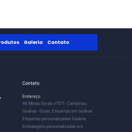
re
Produtos
Galeria
Contato
rodutos
Galeria
Contato
Contato
Endereço:
o
AV. Minas Gerais n°571- Campinas -
Goiânia - Goiás. Etiquetas em Goiânia.
Etiquetas personalizadas Goiânia.
Embalagens personalizadas em