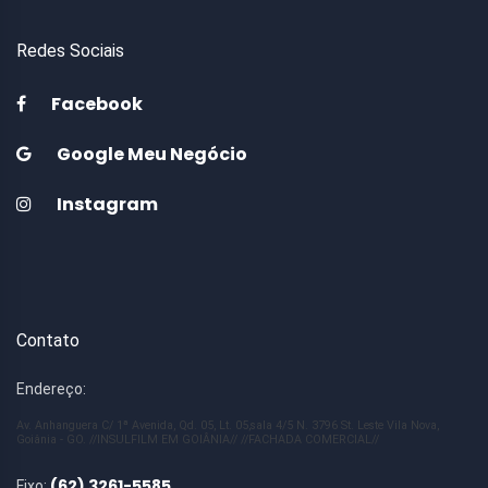
Redes Sociais
Facebook
Google Meu Negócio
Instagram
Contato
Endereço:
Av. Anhanguera C/ 1ª Avenida, Qd. 05, Lt. 05,sala 4/5 N. 3796 St. Leste Vila Nova,
Goiânia - GO. //INSULFILM EM GOIÂNIA// //FACHADA COMERCIAL//
(62) 3261-5585
Fixo: