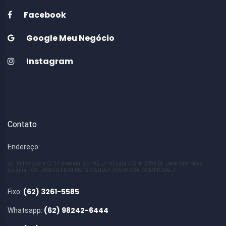
Facebook
Google Meu Negócio
Instagram
Contato
Endereço:
Av. Anhanguera C/ 1ª Avenida, Qd. 05, Lt. 05,sala 4/5 N. 3796 St. Leste Vila Nova,
Goiânia - GO. //INSULFILM EM GOIÂNIA// //FACHADA COMERCIAL//
(62) 3261-5585
Fixo:
(62) 98242-6444
Whatsapp: