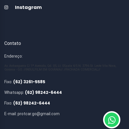
Instagram
Contato
Endereço:
Av. Anhanguera C/ 1ª Avenida, Qd. 05, Lt. 05,sala 4/5 N. 3796 St. Leste Vila Nova,
Goiânia - GO. //INSULFILM EM GOIÂNIA// //FACHADA COMERCIAL//
(62) 3261-5585
Fixo:
(62) 98242-6444
Whatsapp:
(62) 98242-6444
Fixo:
E-mail:
protcar.go@gmail.com