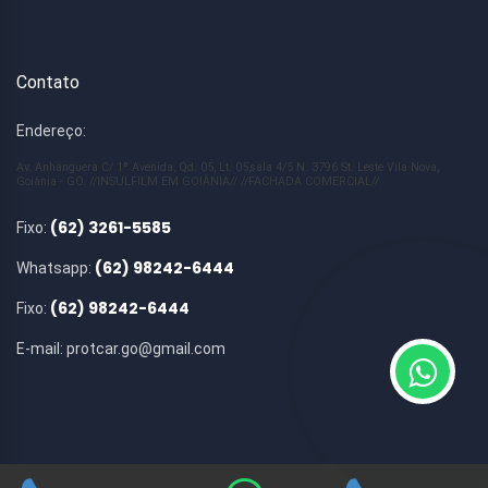
Contato
Endereço:
Av. Anhanguera C/ 1ª Avenida, Qd. 05, Lt. 05,sala 4/5 N. 3796 St. Leste Vila Nova,
Goiânia - GO. //INSULFILM EM GOIÂNIA// //FACHADA COMERCIAL//
(62) 3261-5585
Fixo:
(62) 98242-6444
Whatsapp:
(62) 98242-6444
Fixo:
E-mail:
protcar.go@gmail.com