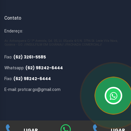
Contato
Endereço:
Av. Anhanguera C/ 1ª Avenida, Qd. 05, Lt. 05,sala 4/5 N. 3796 St. Leste Vila Nova,
Goiânia - GO. //INSULFILM EM GOIÂNIA// //FACHADA COMERCIAL//
(62) 3261-5585
Fixo:
(62) 98242-6444
Whatsapp:
(62) 98242-6444
Fixo:
E-mail:
protcar.go@gmail.com
LIGAR
LIGAR