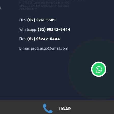
N. 3796 St. Leste Vila Nova, Goiânia - GO.
//INSULFILM EM GOIÂNIA// //FACHADA
o
COMERCIAL//
(62) 3261-5585
Fixo:
(62) 98242-6444
Whatsapp:
(62) 98242-6444
Fixo:
E-mail:
protcar.go@gmail.com
LIGAR