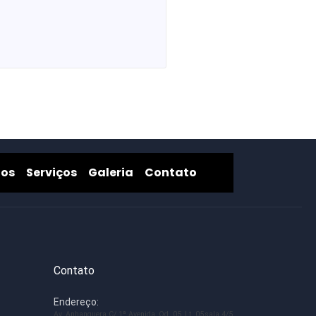
Produtos
Serviços
Galeria
Contato
tos
Serviços
Galeria
Contato
Contato
Endereço:
Av. Anhanguera C/ 1ª Avenida, Qd. 05, Lt. 05,sala 4/5