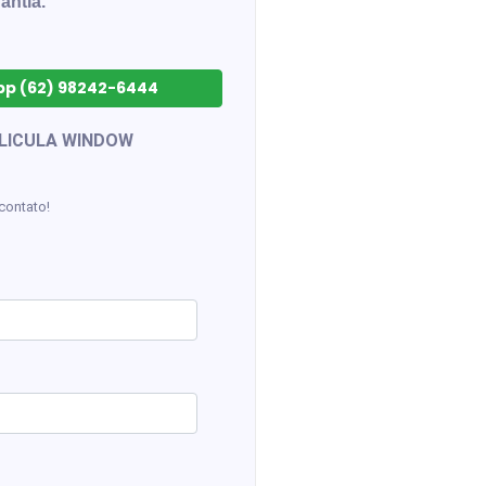
antia.
p (62) 98242-6444
LICULA WINDOW
contato!