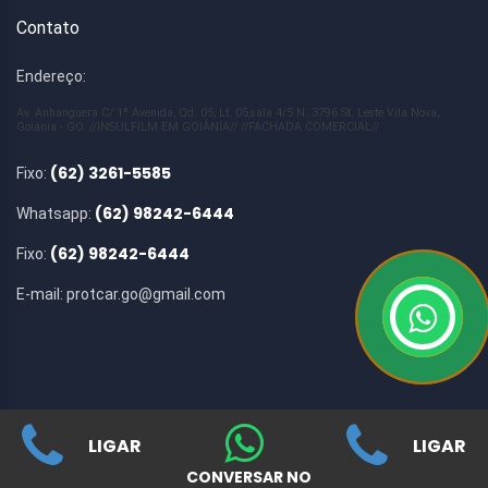
Contato
Endereço:
Av. Anhanguera C/ 1ª Avenida, Qd. 05, Lt. 05,sala 4/5 N. 3796 St. Leste Vila Nova,
Goiânia - GO. //INSULFILM EM GOIÂNIA// //FACHADA COMERCIAL//
(62) 3261-5585
Fixo:
(62) 98242-6444
Whatsapp:
(62) 98242-6444
Fixo:
E-mail:
protcar.go@gmail.com
LIGAR
LIGAR
© Copyright 2019 ClikOfertas.com
CONVERSAR NO