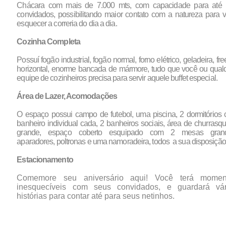
Chácara com mais de 7.000 mts, com capacidade para até
convidados, possibilitando maior contato com a natureza para 
esquecer a correria do dia a dia.
Cozinha Completa
Possuí fogão industrial, fogão normal, forno elétrico, geladeira, fre
horizontal, enorme bancada de mármore, tudo que você ou qual
equipe de cozinheiros precisa para servir aquele buffet especial.
Área de Lazer, Acomodações
O espaço possui campo de futebol, uma piscina, 2 dormitórios
banheiro individual cada, 2 banheiros sociais, área de churrasqu
grande, espaço coberto esquipado com 2 mesas grand
aparadores, poltronas e uma namoradeira, todos a sua disposição
Estacionamento
Comemore seu aniversário aqui! Você terá momen
inesquecíveis com seus convidados, e guardará vár
histórias para contar até para seus netinhos.