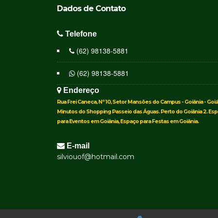
Dados de
Contato
Telefone
(62) 98138-5881
(62) 98138-5881
Endereço
Rua Frei Caneca, Nº 10, Setor Mansões do Campus - Goiânia - Goiás
Minutos do Shopping Passeio das Águas. Perto do Goiânia 2. Es
para Eventos em Goiânia, Espaço para Festas em Goiânia.
E-mail
silviouof@hotmail.com