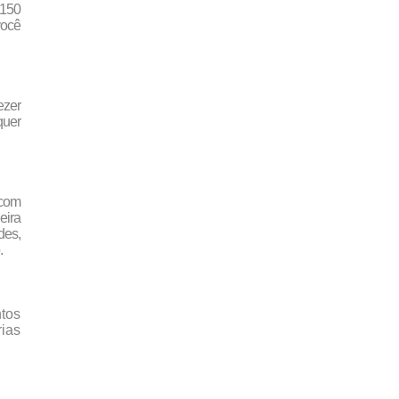
 150
você
ezer
quer
 com
eira
es,
.
tos
ias