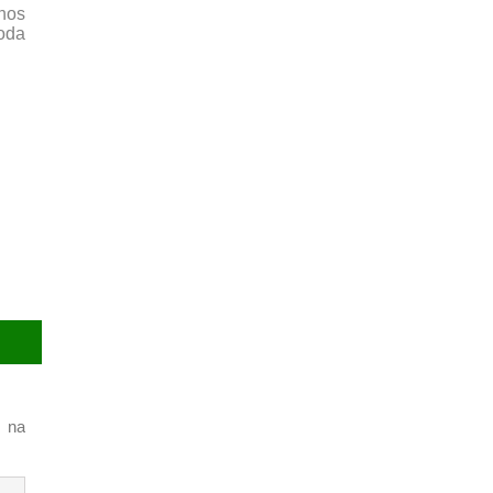
nos
oda
 na