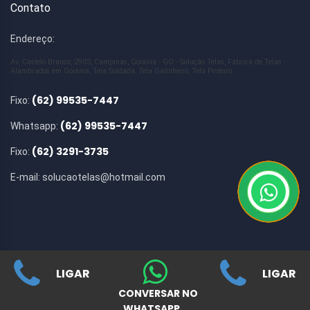
Contato
Endereço:
Av. Castelo Branco, 2903, Campinas, Goiânia - GO - Solução Telas, Fábrica de Telas -
Alambrados em Goiânia, Tela Soldada, Tela Galinheiro, Tela Pinteiro.
(62) 99535-7447
Fixo:
(62) 99535-7447
Whatsapp:
(62) 3291-3735
Fixo:
E-mail:
solucaotelas@hotmail.com
LIGAR
LIGAR
© Copyright 2019 ClikOfertas.com
CONVERSAR NO
WHATSAPP