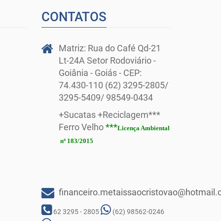
CONTATOS
Matriz: Rua do Café Qd-21
Lt-24A Setor Rodoviário -
Goiânia - Goiás - CEP:
74.430-110 (62) 3295-2805/
3295-5409/ 98549-0434
+Sucatas +Reciclagem***
Ferro Velho
***
Licença Ambiental
nº 183/2015
financeiro.metaissaocristovao@hotmail
62 3295 - 2805
(62) 98562-0246