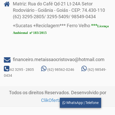
Matriz: Rua do Café Qd-21 Lt-24A Setor
Rodoviário - Goiânia - Goiás - CEP: 74.430-110
(62) 3295-2805/ 3295-5409/ 98549-0434
+Sucatas +Reciclagem*** Ferro Velho
***
Licença
Ambiental
nº 183/2015
financeiro.metaissaocristovao@hotmail.com
62 3295 - 2805
(62) 98562-0246
(62) 98549-
0434
Todos os direitos Reservados. Desenvolvido por
ClikOfertas.com
WhatsApp | Telefone