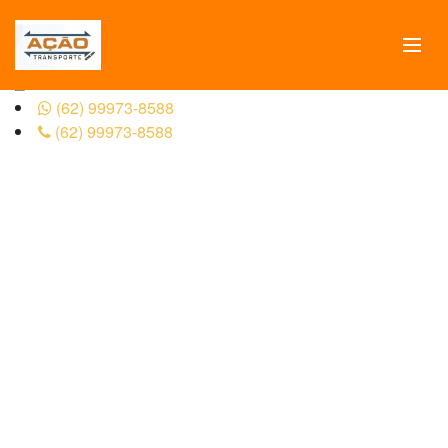
(62) 3255-9696 AÇÃO TRANSPORTES - CAMINHÃO
MUNCK EM GOIÂNIA, Locação de Guindaste, Locação de
Caminhão Munck.
Chame:
(62) 99973-8588
(62) 99973-8588