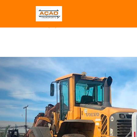
(62) 3255-9696 AÇÃO TRANSPORTES - CAMI
Chame:
(62) 99973-8588
(62) 99973-8588
Previous