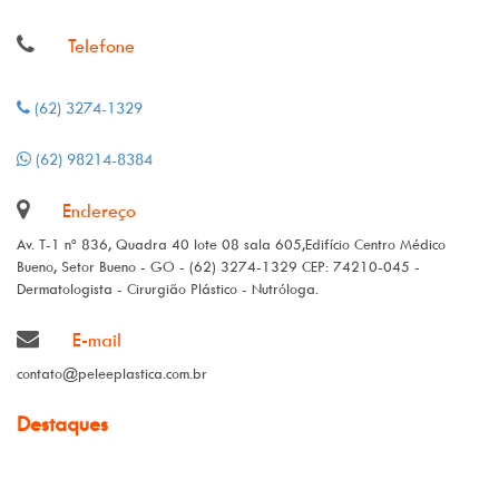
Telefone
(62) 3274-1329
(62) 98214-8384
Endereço
Av. T-1 nº 836, Quadra 40 lote 08 sala 605,Edifício Centro Médico
Bueno, Setor Bueno - GO - (62) 3274-1329 CEP: 74210-045 -
Dermatologista - Cirurgião Plástico - Nutróloga.
E-mail
contato@peleeplastica.com.br
Destaques