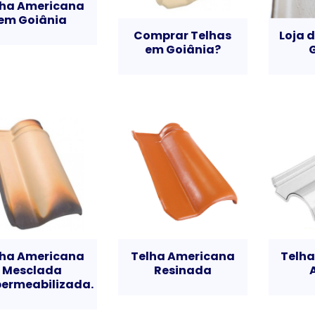
lha Americana
em Goiânia
Comprar Telhas
Loja 
em Goiânia?
lha Americana
Telha Americana
Telh
Mesclada
Resinada
ermeabilizada.