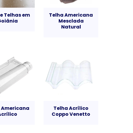
de Telhas em
Telha Americana
Goiânia
Mesclada
Natural
a Americana
Telha Acrílico
Acrílico
Coppo Venetto