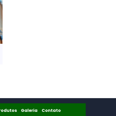
re
Produtos
Galeria
Contato
rodutos
Galeria
Contato