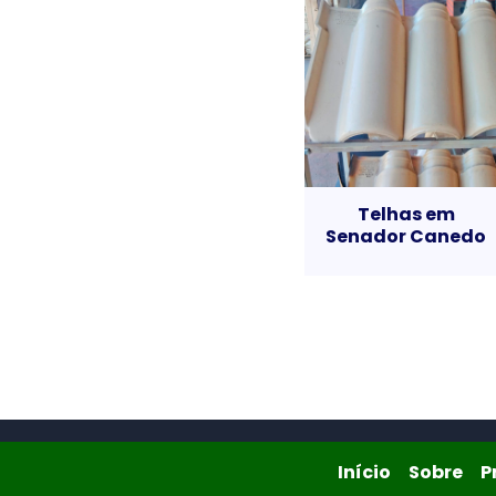
Telhas em
Senador Canedo
Início
Sob
Início
Sobre
P