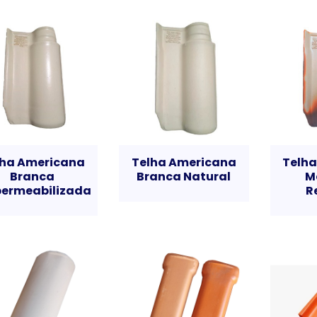
lha Americana
Telha Americana
Telh
Branca
Branca Natural
M
ermeabilizada
R