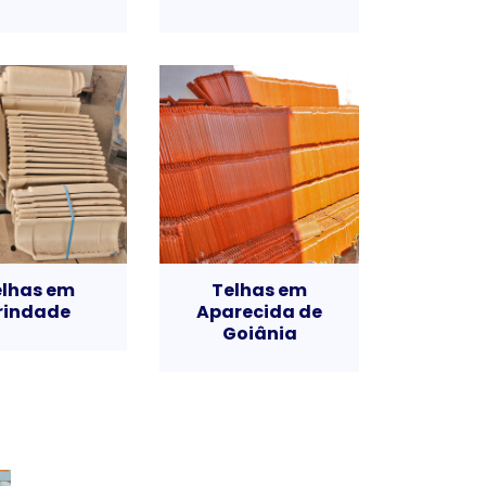
elhas em
Telhas em
rindade
Aparecida de
Goiânia